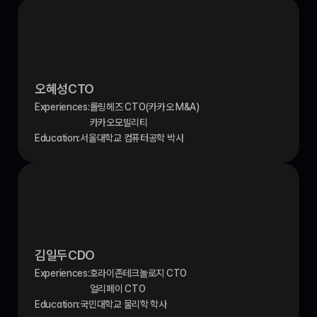
오혜성
CTO
Experiences:
롤링헤즈 CTO(카카오 M&A)
카카오모빌리티
Education:
서울대학교 컴퓨터공학 박사
김일두
CDO
Experiences:
호라이존테크놀로지 CTO
얼리페이 CTO
Education:
국민대학교 물리학 학사